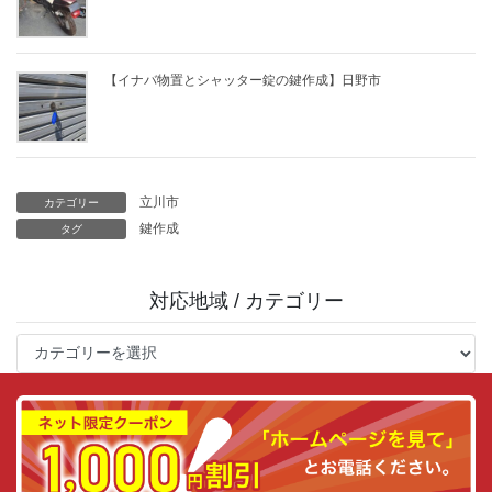
【イナバ物置とシャッター錠の鍵作成】日野市
立川市
カテゴリー
鍵作成
タグ
対応地域 / カテゴリー
対
応
地
域
/
カ