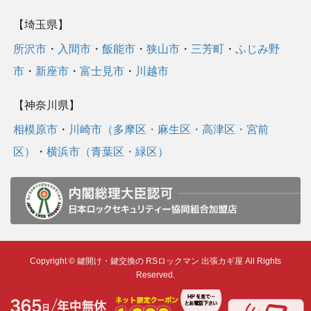
【埼玉県】
所沢市
・
入間市
・
飯能市
・
狭山市
・
三芳町
・
ふじみ野
市
・
新座市
・
富士見市
・
川越市
【神奈川県】
相模原市
・
川崎市（多摩区・麻生区・高津区・宮前
区）
・
横浜市（青葉区・緑区）
Copyright © 鍵開け・鍵交換の RSロックマン 出張カギ屋 All Rights
Reserved.