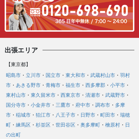
テ
ゴ
リ
ー
出張エリア
【東京都】
昭島市
・
立川市
・
国立市
・
東大和市
・
武蔵村山市
・
羽村
市
・
あきる野市
・
青梅市
・
福生市
・
西多摩郡
・
小平市
・
東村山市
・
東久留米市
・
西東京市
・
清瀬市
・
武蔵野市
・
国分寺市
・
小金井市
・
三鷹市
・
府中市
・
調布市
・
多摩
市
・
稲城市
・
狛江市
・
八王子市
・
日野市
・
町田市
・
瑞穂
町
・
練馬区
・
杉並区
・
世田谷区
・
奥多摩町
・
檜原村
・
日
の出町