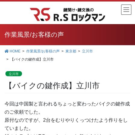
コ
ナ
ン
ビ
テ
ゲ
ン
ー
ツ
シ
作業風景/お客様の声
に
ョ
移
ン
HOME
作業風景/お客様の声
東京都
立川市
動
に
【バイクの鍵作成】立川市
移
動
立川市
【バイクの鍵作成】立川市
今回は中国製と言われるちょっと変わったバイクの鍵作成
のご依頼でした。
原付なのですが、2台をむりやりくっつけたよう作りをし
ていました。