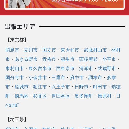
ー
出張エリア
【東京都】
昭島市
・
立川市
・
国立市
・
東大和市
・
武蔵村山市
・
羽村
市
・
あきる野市
・
青梅市
・
福生市
・
西多摩郡
・
小平市
・
東村山市
・
東久留米市
・
西東京市
・
清瀬市
・
武蔵野市
・
国分寺市
・
小金井市
・
三鷹市
・
府中市
・
調布市
・
多摩
市
・
稲城市
・
狛江市
・
八王子市
・
日野市
・
町田市
・
瑞穂
町
・
練馬区
・
杉並区
・
世田谷区
・
奥多摩町
・
檜原村
・
日
の出町
【埼玉県】