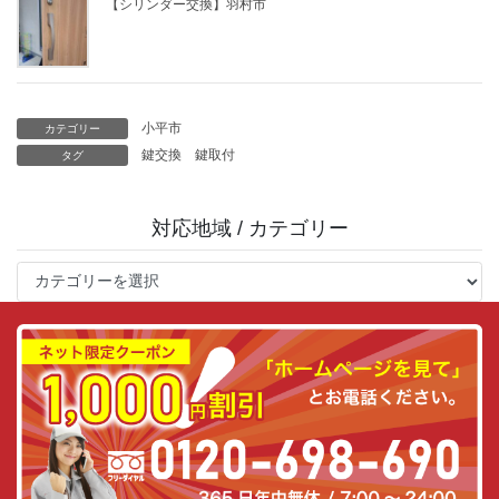
【シリンダー交換】羽村市
小平市
カテゴリー
鍵交換
鍵取付
タグ
対応地域 / カテゴリー
対
応
地
域
/
カ
テ
ゴ
リ