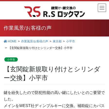
コ
ナ
ン
ビ
テ
ゲ
ン
ー
ツ
シ
作業風景/お客様の声
に
ョ
移
ン
HOME
作業風景/お客様の声
東京都
小平市
動
に
【玄関錠新規取り付けとシリンダー交換】小平市
移
動
小平市
【玄関錠新規取り付けとシリンダ
ー交換】小平市
鍵を紛失したので防犯性能の高い鍵にしたいとのご要望で
した。
メインをWEST社ディンプルキーに交換。補助錠にカバス