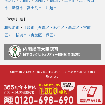
所沢市
・
入間市
・
飯能市
・
狭山市
・
三芳町
・
ふじみ野
市
・
新座市
・
富士見市
・
川越市
【神奈川県】
相模原市
・
川崎市（多摩区・麻生区・高津区・宮前
区）
・
横浜市（青葉区・緑区）
Copyright © 鍵開け・鍵交換の RSロックマン 出張カギ屋 All Rights
Reserved.