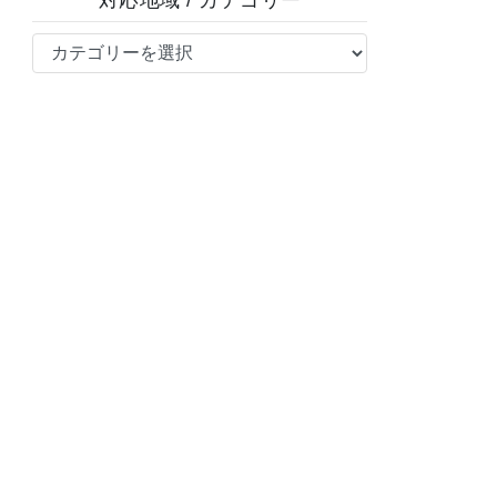
対応地域 / カテゴリー
対
応
地
域
/
カ
テ
ゴ
リ
ー