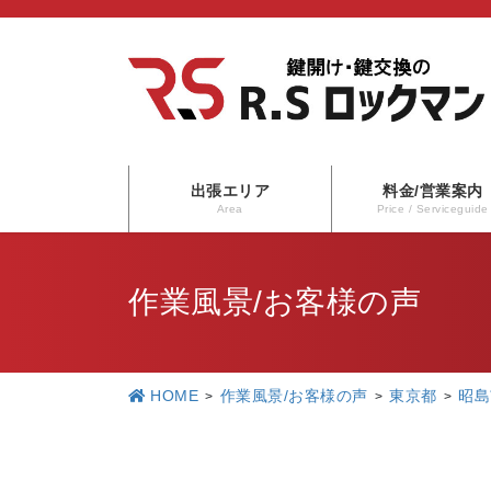
コ
ナ
ン
ビ
テ
ゲ
ン
ー
ツ
シ
に
ョ
出張エリア
料金/営業案内
移
ン
Area
Price / Serviceguide
動
に
移
作業風景/お客様の声
動
HOME
作業風景/お客様の声
東京都
昭島