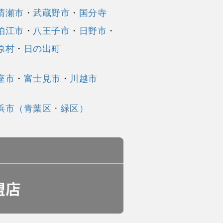
清瀬市
・
武蔵野市
・
国分寺
狛江市
・
八王子市
・
日野市
・
原村
・
日の出町
座市
・
富士見市
・
川越市
浜市（青葉区・緑区）