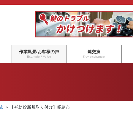
作業風景/お客様の声
鍵交換
Example / Voice
Key exchange
市
【補助錠新規取り付け】昭島市