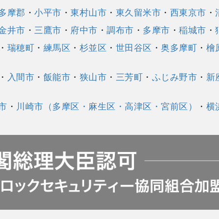
多摩郡
・
小平市
・
東村山市
・
東久留米市
・
西東京市
・
金井市
・
三鷹市
・
府中市
・
調布市
・
多摩市
・
稲城市
・
・
瑞穂町
・
練馬区
・
杉並区
・
世田谷区
・
奥多摩町
・
檜
・
入間市
・
飯能市
・
狭山市
・
三芳町
・
ふじみ野市
・
新
市
・
川崎市（多摩区・麻生区・高津区・宮前区）
・
横