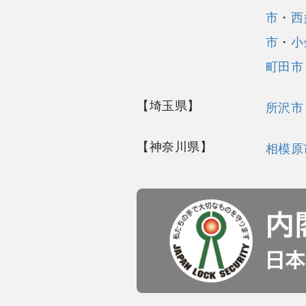
市
・
西
市
・
小
町田市
【埼玉県】
所沢市
【神奈川県】
相模原