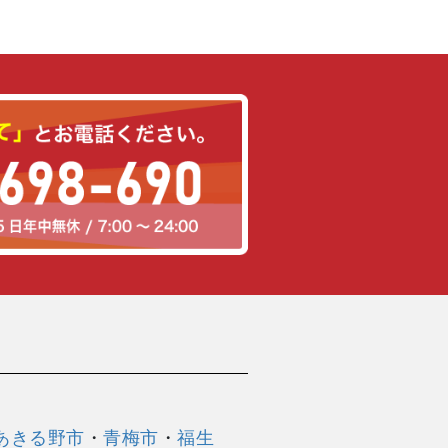
あきる野市
・
青梅市
・
福生