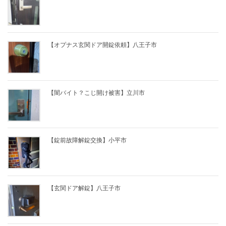
【オプナス玄関ドア開錠依頼】八王子市
【闇バイト？こじ開け被害】立川市
【錠前故障解錠交換】小平市
【玄関ドア解錠】八王子市