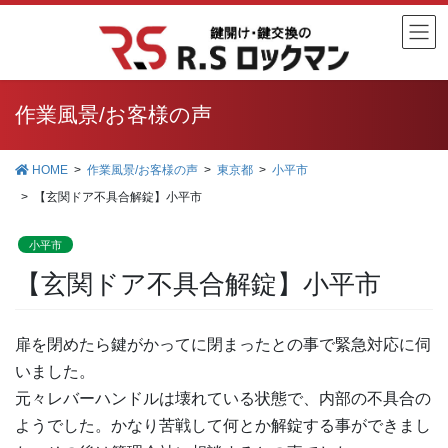
コ
ナ
ン
ビ
テ
ゲ
ン
ー
ツ
シ
作業風景/お客様の声
に
ョ
移
ン
HOME
作業風景/お客様の声
東京都
小平市
動
に
【玄関ドア不具合解錠】小平市
移
動
小平市
【玄関ドア不具合解錠】小平市
扉を閉めたら鍵がかってに閉まったとの事で緊急対応に伺
いました。
元々レバーハンドルは壊れている状態で、内部の不具合の
ようでした。かなり苦戦して何とか解錠する事ができまし