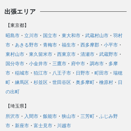
出張エリア
【東京都】
昭島市
・
立川市
・
国立市
・
東大和市
・
武蔵村山市
・
羽村
市
・
あきる野市
・
青梅市
・
福生市
・
西多摩郡
・
小平市
・
東村山市
・
東久留米市
・
西東京市
・
清瀬市
・
武蔵野市
・
国分寺市
・
小金井市
・
三鷹市
・
府中市
・
調布市
・
多摩
市
・
稲城市
・
狛江市
・
八王子市
・
日野市
・
町田市
・
瑞穂
町
・
練馬区
・
杉並区
・
世田谷区
・
奥多摩町
・
檜原村
・
日
の出町
【埼玉県】
所沢市
・
入間市
・
飯能市
・
狭山市
・
三芳町
・
ふじみ野
市
・
新座市
・
富士見市
・
川越市