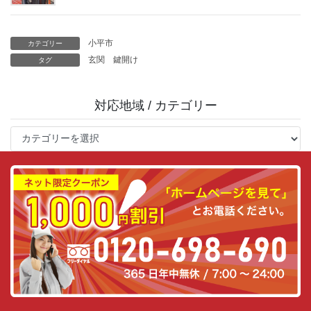
小平市
カテゴリー
玄関
鍵開け
タグ
対応地域 / カテゴリー
対
応
地
域
/
カ
テ
ゴ
リ
ー