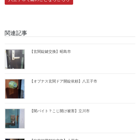
関連記事
【玄関錠鍵交換】昭島市
【オプナス玄関ドア開錠依頼】八王子市
【闇バイト？こじ開け被害】立川市