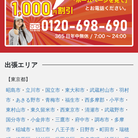
/
カ
テ
ゴ
リ
ー
出張エリア
【東京都】
昭島市
・
立川市
・
国立市
・
東大和市
・
武蔵村山市
・
羽村
市
・
あきる野市
・
青梅市
・
福生市
・
西多摩郡
・
小平市
・
東村山市
・
東久留米市
・
西東京市
・
清瀬市
・
武蔵野市
・
国分寺市
・
小金井市
・
三鷹市
・
府中市
・
調布市
・
多摩
市
・
稲城市
・
狛江市
・
八王子市
・
日野市
・
町田市
・
瑞穂