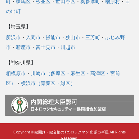
町
・
練馬区
・
杉並区
・
世田谷区
・
奥多摩町
・
檜原村
・
日
の出町
【埼玉県】
所沢市
・
入間市
・
飯能市
・
狭山市
・
三芳町
・
ふじみ野
市
・
新座市
・
富士見市
・
川越市
【神奈川県】
相模原市
・
川崎市（多摩区・麻生区・高津区・宮前
区）
・
横浜市（青葉区・緑区）
Copyright © 鍵開け・鍵交換の RSロックマン 出張カギ屋 All Rights
Reserved.