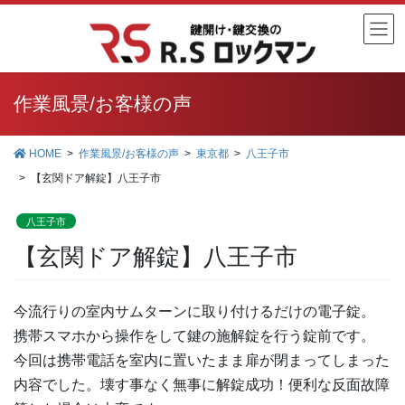
コ
ナ
ン
ビ
テ
ゲ
ン
ー
ツ
シ
作業風景/お客様の声
に
ョ
移
ン
HOME
作業風景/お客様の声
東京都
八王子市
動
に
【玄関ドア解錠】八王子市
移
動
八王子市
【玄関ドア解錠】八王子市
今流行りの室内サムターンに取り付けるだけの電子錠。
携帯スマホから操作をして鍵の施解錠を行う錠前です。
今回は携帯電話を室内に置いたまま扉が閉まってしまった
内容でした。壊す事なく無事に解錠成功！便利な反面故障