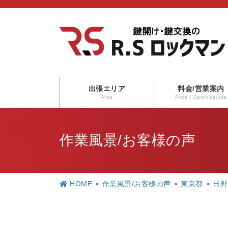
コ
ナ
ン
ビ
テ
ゲ
ン
ー
ツ
シ
に
ョ
出張エリア
料金/営業案内
移
ン
Area
Price / Serviceguide
動
に
移
作業風景/お客様の声
動
HOME
作業風景/お客様の声
東京都
日野