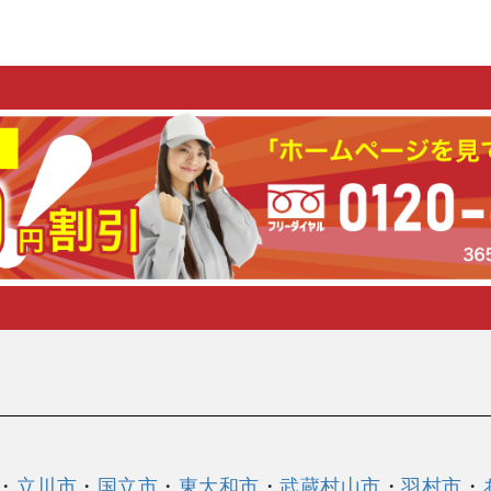
・
立川市
・
国立市
・
東大和市
・
武蔵村山市
・
羽村市
・