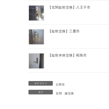
【玄関錠前交換】八王子市
【錠前交換】三鷹市
【錠前本体交換】昭島市
カテゴリー
日野市
タグ
玄関
鍵交換