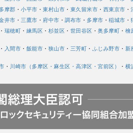
多摩郡
・
小平市
・
東村山市
・
東久留米市
・
西東京市
・
金井市
・
三鷹市
・
府中市
・
調布市
・
多摩市
・
稲城市
・
・
瑞穂町
・
練馬区
・
杉並区
・
世田谷区
・
奥多摩町
・
檜
・
入間市
・
飯能市
・
狭山市
・
三芳町
・
ふじみ野市
・
新
市
・
川崎市（多摩区・麻生区・高津区・宮前区）
・
横