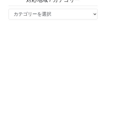
対応地域 / カテゴリー
対
応
地
域
/
カ
テ
ゴ
リ
ー