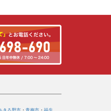
あきる野市
・
青梅市
・
福生