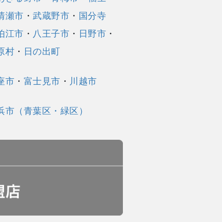
清瀬市
・
武蔵野市
・
国分寺
狛江市
・
八王子市
・
日野市
・
原村
・
日の出町
座市
・
富士見市
・
川越市
浜市（青葉区・緑区）