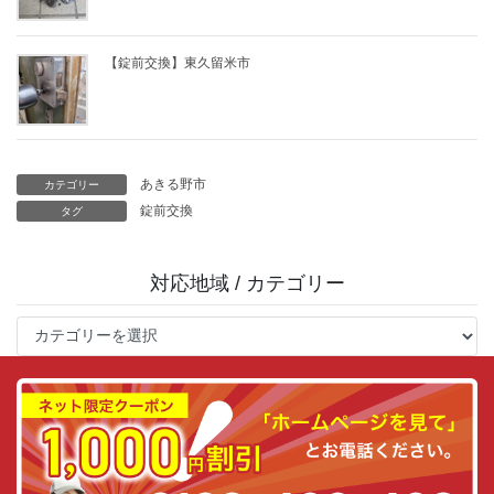
【錠前交換】東久留米市
あきる野市
カテゴリー
錠前交換
タグ
対応地域 / カテゴリー
対
応
地
域
/
カ
テ