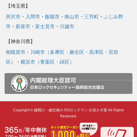
【埼玉県】
所沢市
・
入間市
・
飯能市
・
狭山市
・
三芳町
・
ふじみ野
市
・
新座市
・
富士見市
・
川越市
【神奈川県】
相模原市
・
川崎市（多摩区・麻生区・高津区・宮前
区）
・
横浜市（青葉区・緑区）
Copyright © 鍵開け・鍵交換の RSロックマン 出張カギ屋 All Rights
Reserved.