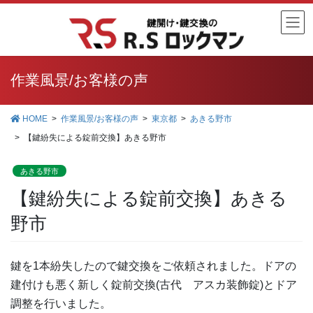
コ
ナ
ン
ビ
テ
ゲ
ン
ー
ツ
シ
作業風景/お客様の声
に
ョ
移
ン
HOME
作業風景/お客様の声
東京都
あきる野市
動
に
【鍵紛失による錠前交換】あきる野市
移
動
あきる野市
【鍵紛失による錠前交換】あきる
野市
鍵を1本紛失したので鍵交換をご依頼されました。ドアの
建付けも悪く新しく錠前交換(古代 アスカ装飾錠)とドア
調整を行いました。