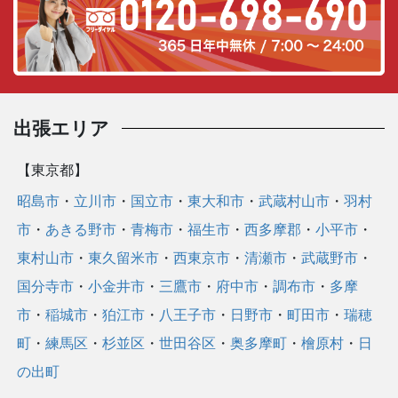
ゴ
リ
ー
出張エリア
【東京都】
昭島市
・
立川市
・
国立市
・
東大和市
・
武蔵村山市
・
羽村
市
・
あきる野市
・
青梅市
・
福生市
・
西多摩郡
・
小平市
・
東村山市
・
東久留米市
・
西東京市
・
清瀬市
・
武蔵野市
・
国分寺市
・
小金井市
・
三鷹市
・
府中市
・
調布市
・
多摩
市
・
稲城市
・
狛江市
・
八王子市
・
日野市
・
町田市
・
瑞穂
町
・
練馬区
・
杉並区
・
世田谷区
・
奥多摩町
・
檜原村
・
日
の出町