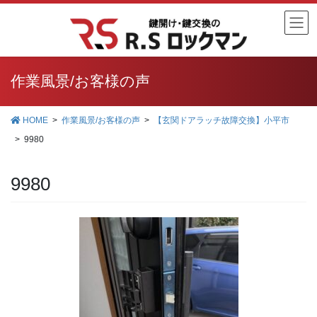
コ
ナ
ン
ビ
テ
ゲ
ン
ー
ツ
シ
作業風景/お客様の声
に
ョ
移
ン
HOME
作業風景/お客様の声
【玄関ドアラッチ故障交換】小平市
動
に
9980
移
動
9980