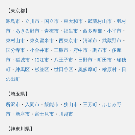
【東京都】
昭島市
・
立川市
・
国立市
・
東大和市
・
武蔵村山市
・
羽村
市
・
あきる野市
・
青梅市
・
福生市
・
西多摩郡
・
小平市
・
東村山市
・
東久留米市
・
西東京市
・
清瀬市
・
武蔵野市
・
国分寺市
・
小金井市
・
三鷹市
・
府中市
・
調布市
・
多摩
市
・
稲城市
・
狛江市
・
八王子市
・
日野市
・
町田市
・
瑞穂
町
・
練馬区
・
杉並区
・
世田谷区
・
奥多摩町
・
檜原村
・
日
の出町
【埼玉県】
所沢市
・
入間市
・
飯能市
・
狭山市
・
三芳町
・
ふじみ野
市
・
新座市
・
富士見市
・
川越市
【神奈川県】