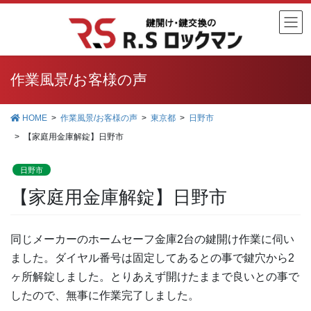
コ
ナ
ン
ビ
テ
ゲ
ン
ー
ツ
シ
作業風景/お客様の声
に
ョ
移
ン
HOME
作業風景/お客様の声
東京都
日野市
動
に
【家庭用金庫解錠】日野市
移
動
日野市
【家庭用金庫解錠】日野市
同じメーカーのホームセーフ金庫2台の鍵開け作業に伺い
ました。ダイヤル番号は固定してあるとの事で鍵穴から2
ヶ所解錠しました。とりあえず開けたままで良いとの事で
したので、無事に作業完了しました。