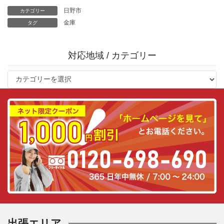
日野市
カテゴリー
金庫
タグ
対応地域 / カテゴリー
対
応
地
域
/
カ
テ
ゴ
リ
ー
出張エリア