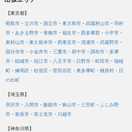
【東京都】
昭島市
・
立川市
・
国立市
・
東大和市
・
武蔵村山市
・
羽村
市
・
あきる野市
・
青梅市
・
福生市
・
西多摩郡
・
小平市
・
東村山市
・
東久留米市
・
西東京市
・
清瀬市
・
武蔵野市
・
国分寺市
・
小金井市
・
三鷹市
・
府中市
・
調布市
・
多摩
市
・
稲城市
・
狛江市
・
八王子市
・
日野市
・
町田市
・
瑞穂
町
・
練馬区
・
杉並区
・
世田谷区
・
奥多摩町
・
檜原村
・
日
の出町
【埼玉県】
所沢市
・
入間市
・
飯能市
・
狭山市
・
三芳町
・
ふじみ野
市
・
新座市
・
富士見市
・
川越市
【神奈川県】