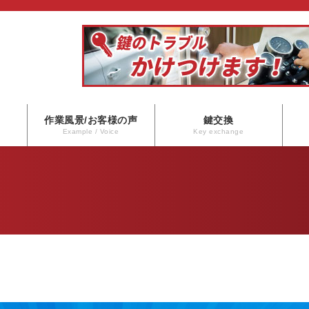
作業風景/お客様の声
鍵交換
Example / Voice
Key exchange