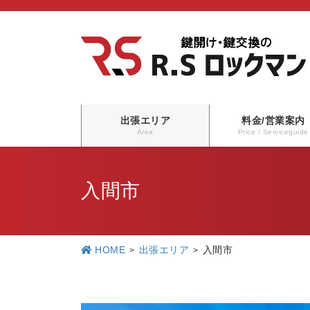
コ
ナ
ン
ビ
テ
ゲ
ン
ー
ツ
シ
に
ョ
出張エリア
料金/営業案内
移
ン
Area
Price / Serviceguide
動
に
移
入間市
動
HOME
出張エリア
入間市