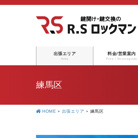
コ
ナ
ン
ビ
テ
ゲ
ン
ー
ツ
シ
に
ョ
出張エリア
料金/営業案内
移
ン
Area
Price / Serviceguide
動
に
移
練馬区
動
HOME
出張エリア
練馬区