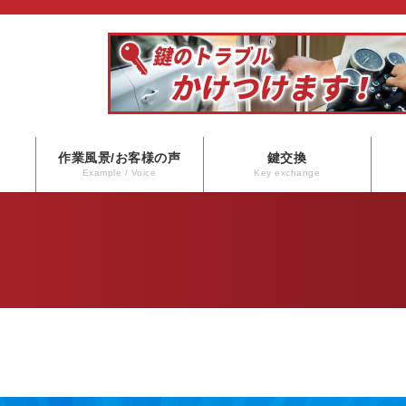
作業風景/お客様の声
鍵交換
Example / Voice
Key exchange