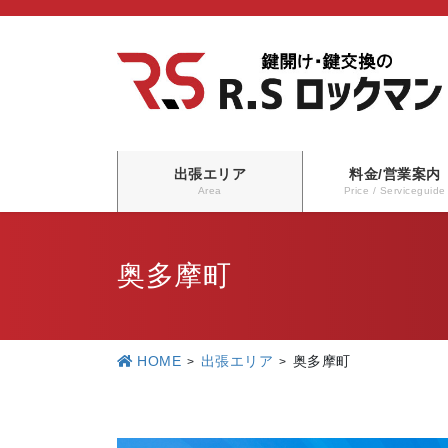
コ
ナ
ン
ビ
テ
ゲ
ン
ー
ツ
シ
に
ョ
出張エリア
料金/営業案内
移
ン
Area
Price / Serviceguide
動
に
移
奥多摩町
動
HOME
出張エリア
奥多摩町