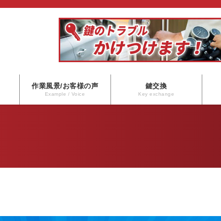
作業風景/お客様の声
鍵交換
Example / Voice
Key exchange