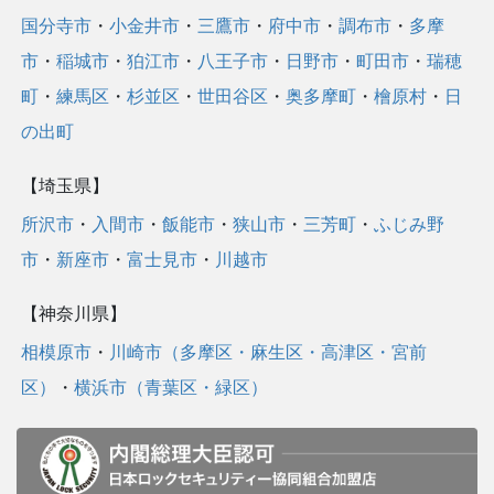
国分寺市
・
小金井市
・
三鷹市
・
府中市
・
調布市
・
多摩
市
・
稲城市
・
狛江市
・
八王子市
・
日野市
・
町田市
・
瑞穂
町
・
練馬区
・
杉並区
・
世田谷区
・
奥多摩町
・
檜原村
・
日
の出町
【埼玉県】
所沢市
・
入間市
・
飯能市
・
狭山市
・
三芳町
・
ふじみ野
市
・
新座市
・
富士見市
・
川越市
【神奈川県】
相模原市
・
川崎市（多摩区・麻生区・高津区・宮前
区）
・
横浜市（青葉区・緑区）