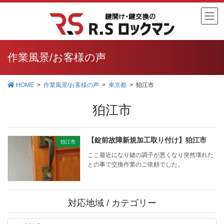
コ
ナ
ン
ビ
テ
ゲ
ン
ー
ツ
シ
作業風景/お客様の声
に
ョ
移
ン
HOME
作業風景/お客様の声
東京都
狛江市
動
に
移
狛江市
動
【錠前故障新規加工取り付け】狛江市
狛江市
ここ最近になり鍵の調子が悪くなり突然壊れた
との事で交換作業のご依頼でした。
対応地域 / カテゴリー
対