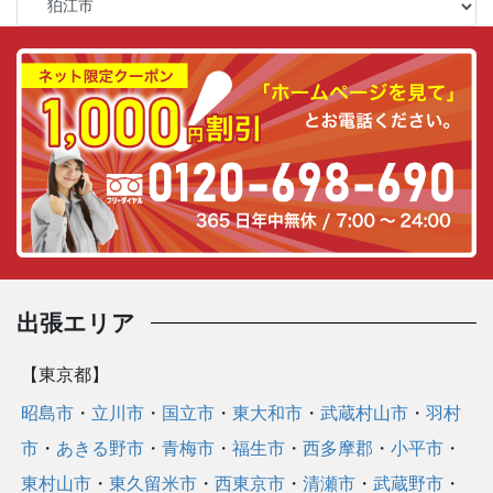
応
地
域
/
カ
テ
ゴ
リ
ー
出張エリア
【東京都】
昭島市
・
立川市
・
国立市
・
東大和市
・
武蔵村山市
・
羽村
市
・
あきる野市
・
青梅市
・
福生市
・
西多摩郡
・
小平市
・
東村山市
・
東久留米市
・
西東京市
・
清瀬市
・
武蔵野市
・