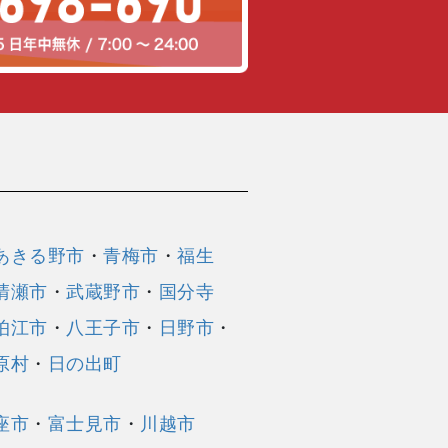
あきる野市
・
青梅市
・
福生
清瀬市
・
武蔵野市
・
国分寺
狛江市
・
八王子市
・
日野市
・
原村
・
日の出町
座市
・
富士見市
・
川越市