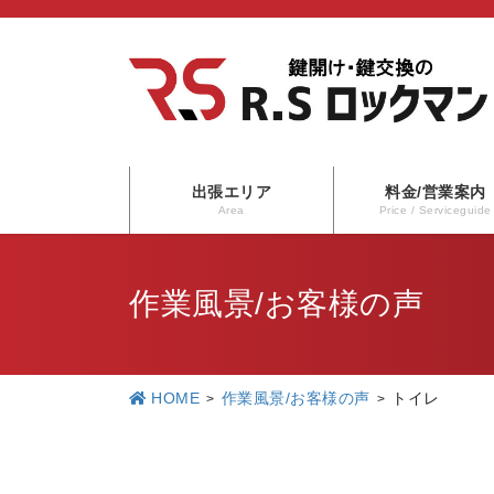
コ
ナ
ン
ビ
テ
ゲ
ン
ー
ツ
シ
に
ョ
出張エリア
料金/営業案内
移
ン
Area
Price / Serviceguide
動
に
移
作業風景/お客様の声
動
HOME
作業風景/お客様の声
トイレ