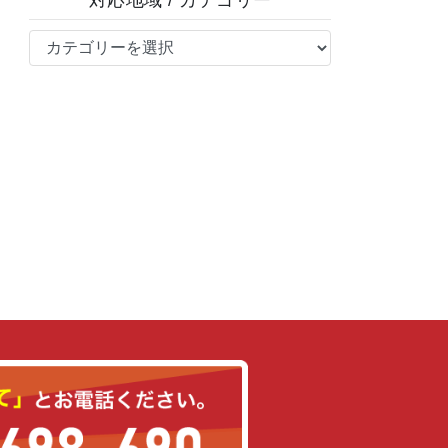
対応地域 / カテゴリー
対
応
地
域
/
カ
テ
ゴ
リ
ー