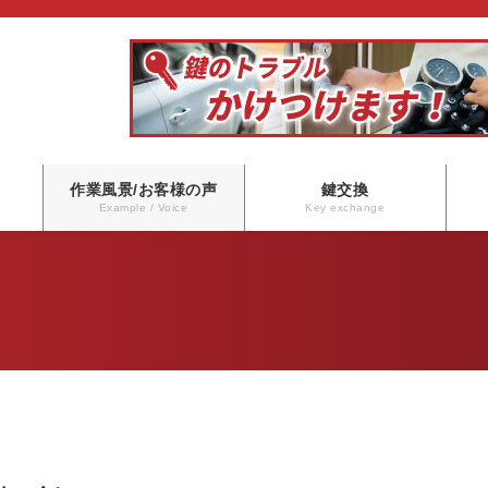
作業風景/お客様の声
鍵交換
Example / Voice
Key exchange