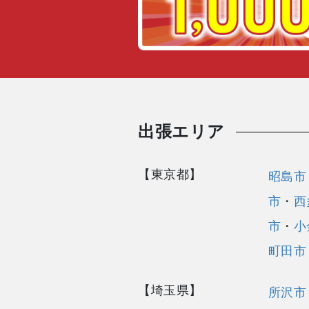
出張エリア
【東京都】
昭島市
市
・
西
市
・
小
町田市
【埼玉県】
所沢市