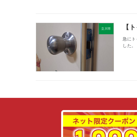
【
立川市
急にト
した。